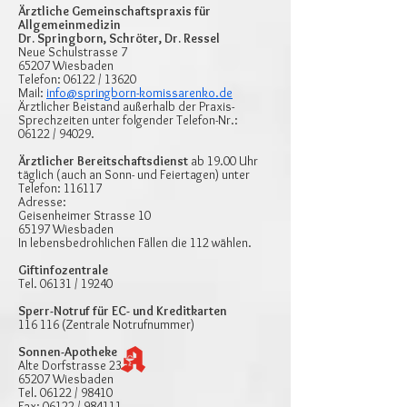
Ärztliche Gemeinschaftspraxis für
Allgemeinmedizin
Dr. Springborn, Schröter, Dr. Ressel
Neue Schulstrasse 7
65207 Wiesbaden
Telefon: 06122 / 13620
Mail:
info@springborn-komissarenko.de
​Ärztlicher Beistand außerhalb der Praxis-
Sprechzeiten unter folgender Telefon-Nr.:
06122 / 94029.
Ärztlicher Bereitschaftsdienst
ab 19.00 Uhr
täglich (auch an Sonn- und Feiertagen) unter
Telefon: 116117
Adresse:
Geisenheimer Strasse 10
65197 Wiesbaden
In lebensbedrohlichen Fällen die 112 wählen.
Giftinfozentrale
Tel. 06131 / 19240
Sperr-Notruf für EC- und Kreditkarten
116 116 (Zentrale Notrufnummer)
Sonnen-Apotheke
Alte Dorfstrasse 23
65207 Wiesbaden
Tel. 06122 / 98410
Fax: 06122 / 984111