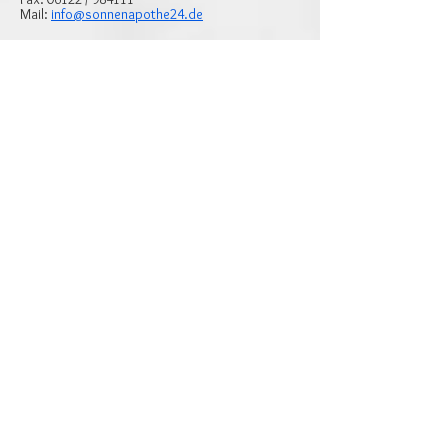
Mail:
info@sonnenapothe24.de
Bitte auf PDF-Symbol klicken und das
Stadtteilprofil 2025
von Breckenheim
ansehen.