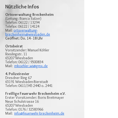
Nützliche Infos
Ortsverwaltung Breckenheim
(Leitung: Bianca Salzer)
Telefon: 06122 / 13294
Telefax: 06122 / 14124
Mail:
ortsverwaltung-
breckenheim@wiesbaden.de
Geöffnet: Do. 14 - 18 Uhr
Ortsbeirat
Vorsitzender: Manuel Köhler
Rieslingstr. 11
65207 Wiesbaden
Telefon: 06122 / 9500834
Mail:
mkoehler.wi@gmx.de
4. Polizeirevier
Dresdner Ring 67
65191 Wiesbaden-Bierstadt
Telefon: 0611/345 2440 o. 2441
Freillige Feuerwehr Breckenheim e.V.
Erster Vorsitzender: Boris Breitmayer
Neue Schulstrasse 16
65207 Wiesbaden
Telefon: 0176 / 32583966
Mail:
info@feuerwehr-breckenheim.de